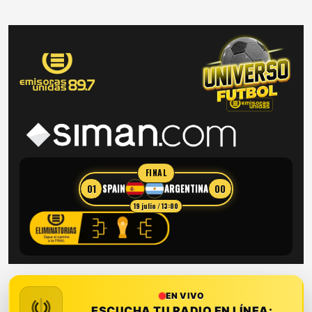
FINAL
01
00
SPAIN
ARGENTINA
19 julio / 13:00
EN VIVO
ESCUCHA TU RADIO EN LÍNEA: