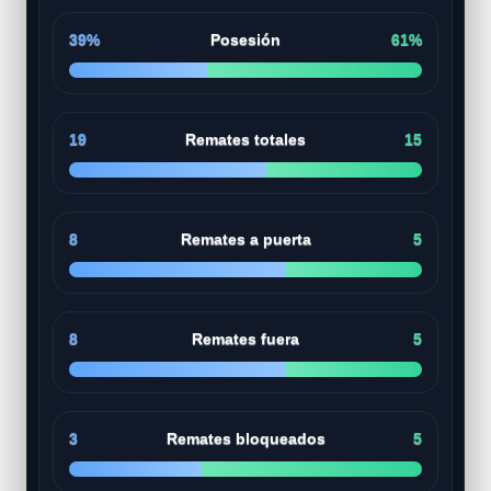
39%
Posesión
61%
19
Remates totales
15
8
Remates a puerta
5
8
Remates fuera
5
3
Remates bloqueados
5