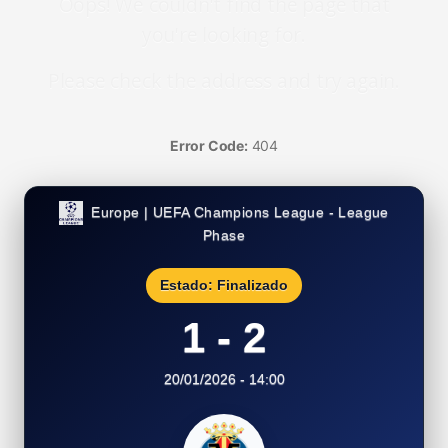
Oops! We couldn't find the page that
you're looking for.
Please check the address and try again.
Error Code:
404
Europe | UEFA Champions League - League
Phase
Estado: Finalizado
1 - 2
20/01/2026 - 14:00