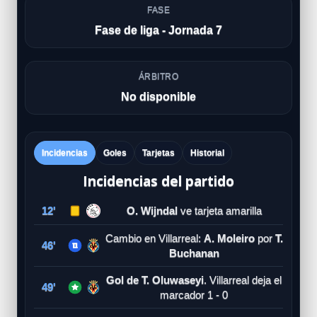
FASE
Fase de liga - Jornada 7
ÁRBITRO
No disponible
Incidencias
Goles
Tarjetas
Historial
Incidencias del partido
12'
O. Wijndal
ve tarjeta amarilla
Cambio en Villarreal:
A. Moleiro
por
T.
46'
Buchanan
Gol de T. Oluwaseyi
. Villarreal deja el
49'
marcador 1 - 0