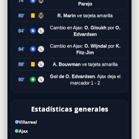
74'
Parejo
80'
R. Marin
ve tarjeta amarilla
Cambio en Ajax:
O. Gloukh
por
O.
84'
Edvardsen
Cambio en Ajax:
O. Wijndal
por
K.
84'
Fitz-Jim
88'
A. Bouwman
ve tarjeta amarilla
Gol de O. Edvardsen
. Ajax deja el
90'
marcador 1 - 2
Estadísticas generales
Villarreal
Ajax