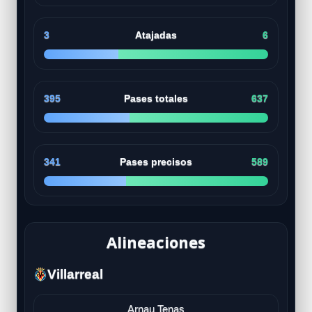
3
Atajadas
6
395
Pases totales
637
341
Pases precisos
589
Alineaciones
Villarreal
Arnau Tenas