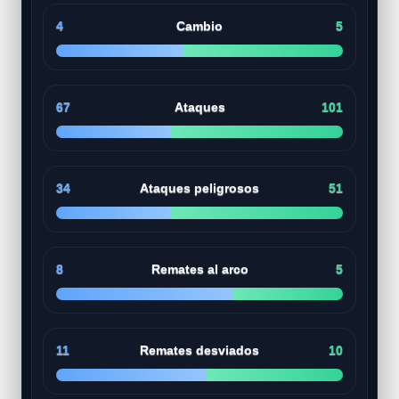
4
Cambio
5
67
Ataques
101
34
Ataques peligrosos
51
8
Remates al arco
5
11
Remates desviados
10