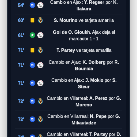
Cambio en Ajax:
Y. Regeer
por
K.
54'
Itakura
60'
S. Mourino
ve tarjeta amarilla
Gol de O. Gloukh
. Ajax deja el
61'
marcador 1 - 1
71'
T. Partey
ve tarjeta amarilla
Cambio en Ajax:
K. Dolberg
por
R.
71'
Bounida
Cambio en Ajax:
J. Mokio
por
S.
71'
Steur
Cambio en Villarreal:
A. Perez
por
G.
72'
Moreno
Cambio en Villarreal:
N. Pepe
por
G.
72'
Mikautadze
Cambio en Villarreal:
T. Partey
por
D.