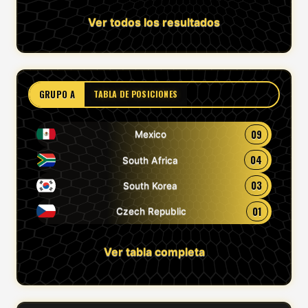
Ver todos los resultados
GRUPO A
TABLA DE POSICIONES
09
Mexico
04
South Africa
03
South Korea
01
Czech Republic
Ver tabla completa