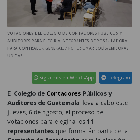
VOTACIONES DEL COLEGIO DE CONTADORES PÚBLICOS Y
AUDITORES PARA ELEGIR A INTEGRANTES DE POSTULADORA
PARA CONTRALOR GENERAL. / FOTO: OMAR SOLÍS/EMISORAS
UNIDAS
Síguenos en WhatsApp
Telegram
El
Colegio de
Contadores
Públicos y
Auditores de Guatemala
lleva a cabo este
jueves, 6 de agosto, el proceso de
votaciones para elegir a los
11
representantes
que formarán parte de la
Comisión de Postulación
para la elección
de
Contralor General
de Cuentas
.