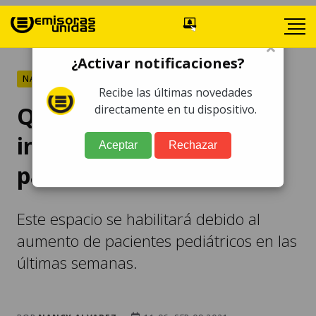
×
¿Activar notificaciones?
NACIONALES
Recibe las últimas novedades
Quetzaltenango
directamente en tu dispositivo.
implementará intensivo
Aceptar
Rechazar
para niños con Covid-19
Este espacio se habilitará debido al
aumento de pacientes pediátricos en las
últimas semanas.