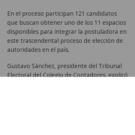
que buscan obtener uno de los 11 espacios
disponibles para integrar la postuladora en
este trascendental proceso de elección de
autoridades en el país.
Gustavo Sánchez, presidente del Tribunal
Electoral del Colegio de Contadores, explicó
que se tiene registro de más de 20 mil
profesionales activos, pero son 13 mil 200
quienes están colegiados para emitir el
voto en la presente jornada y registrados
hasta el 31 de mayo del 2026.
Las votaciones se abrieron a las 08:00 horas
y se cierran a las 18:00 horas. Hasta el