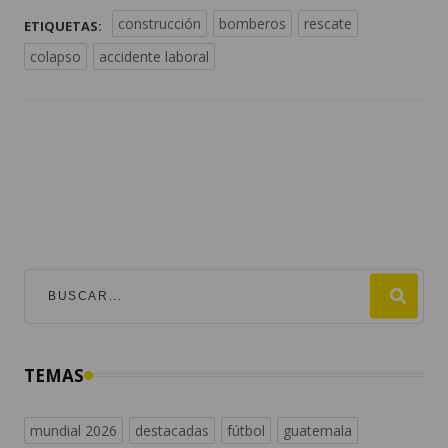
construcción
bomberos
rescate
ETIQUETAS:
colapso
accidente laboral
TEMAS
mundial 2026
destacadas
fútbol
guatemala
#viralesmundial2026
argentina
fifa
estados unidos
messi
españa
universofutbol