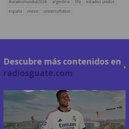
#viralesmundial2026
argentina
fifa
estados unidos
españa
messi
universofutbol
Descubre más contenidos en
radiosguate.com