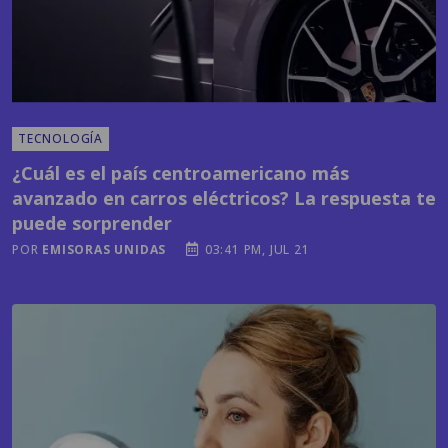
TECNOLOGÍA
¿Cuál es el país centroamericano más
avanzado en carros eléctricos? La respuesta te
puede sorprender
POR
EMISORAS UNIDAS
03:41 PM, JUL 21