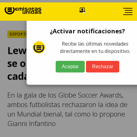
¿Activar notificaciones?
DEPORTES
Recibe las últimas novedades
Lewandowski y Mbappé
directamente en tu dispositivo.
se oponen a un Mundial
Aceptar
Rechazar
cada dos años
En la gala de los Globe Soccer Awards,
ambos futbolistas rechazaron la idea de
un Mundial bienal, tal como lo propone
Gianni Infantino