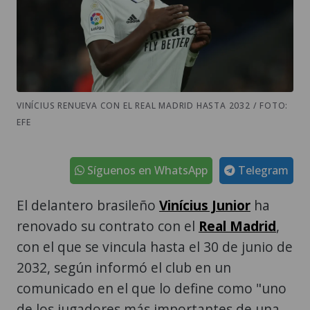
VINÍCIUS RENUEVA CON EL REAL MADRID HASTA 2032 / FOTO:
EFE
Síguenos en WhatsApp
Telegram
El delantero brasileño
Vinícius Junior
ha
renovado su contrato con el
Real Madrid
,
con el que se vincula hasta el 30 de junio de
2032, según informó el club en un
comunicado en el que lo define como "uno
de los jugadores más importantes de una
de las etapas más exitosas" de su historia.
El contrato del jugador brasileño expiraba
en junio de 2027, razón por la que el