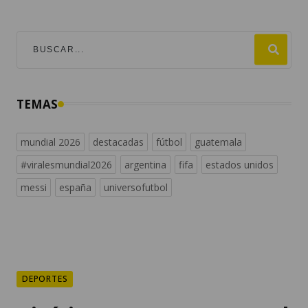
TEMAS
mundial 2026
destacadas
fútbol
guatemala
#viralesmundial2026
argentina
fifa
estados unidos
messi
españa
universofutbol
DEPORTES
Vinícius Jr. renueva con el
Real Madrid hasta 2032
Vinícius Jr. llegó al Real Madrid en julio