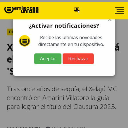
×
¿Activar notificaciones?
DEPORTES
Recibe las últimas novedades
Xelajú MC nunca olvidará
directamente en tu dispositivo.
el 2023, el año de la
Aceptar
Rechazar
'Sexta Luna'
Tras once años de sequía, el Xelajú MC
encontró en Amarini Villatoro la guía
para lograr el título del Clausura 2023.