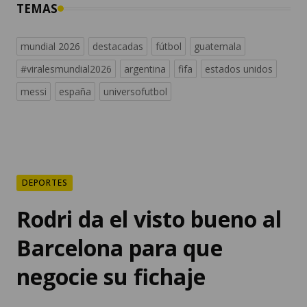
mundial 2026
destacadas
fútbol
guatemala
#viralesmundial2026
argentina
fifa
estados unidos
messi
españa
universofutbol
DEPORTES
Rodri da el visto bueno al
Barcelona para que
negocie su fichaje
La irrupción del conjunto azulgrana
abre un nuevo escenario para el futuro