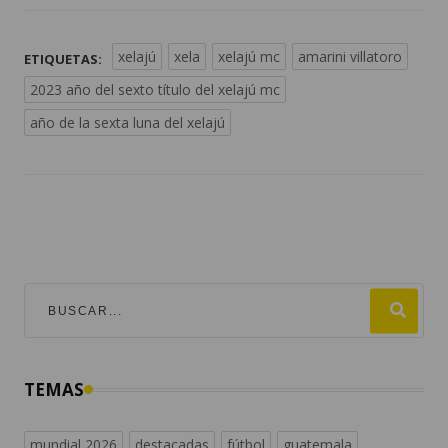
xelajú
xela
xelajú mc
amarini villatoro
ETIQUETAS:
2023 año del sexto título del xelajú mc
año de la sexta luna del xelajú
TEMAS
mundial 2026
destacadas
fútbol
guatemala