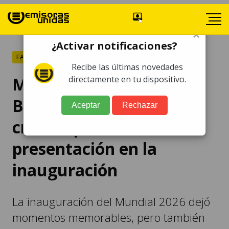
×
¿Activar notificaciones?
FARÁNDULA
Recibe las últimas novedades
Mundial 2026: Maná y
directamente en tu dispositivo.
Belinda reciben fuertes
Aceptar
Rechazar
críticas por su
presentación en la
inauguración
La inauguración del Mundial 2026 dejó
momentos memorables, pero también