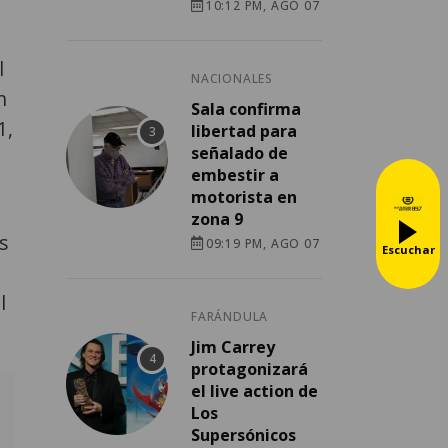
10:12 PM, AGO 07
l
NACIONALES
n
Sala confirma
1,
libertad para
señalado de
embestir a
motorista en
zona 9
s
09:19 PM, AGO 07
Escuchar
l
FARÁNDULA
Jim Carrey
protagonizará
el live action de
Los
Supersónicos