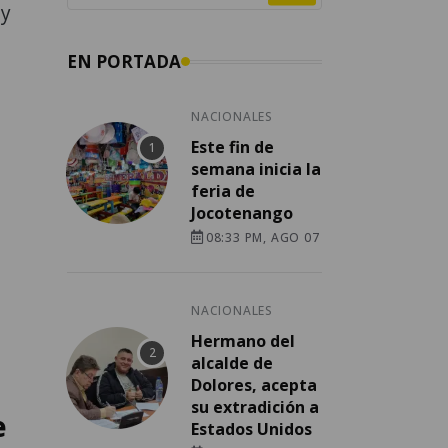
 y
EN PORTADA
NACIONALES
Este fin de
semana inicia la
feria de
Jocotenango
08:33 PM, AGO 07
NACIONALES
Hermano del
alcalde de
Dolores, acepta
su extradición a
e
Estados Unidos