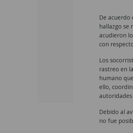
De acuerdo c
hallazgo se r
acudieron lo
con respecto
Los socorris
rastreo en l
humano que 
ello, coordi
autoridades 
Debido al a
no fue posib