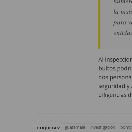
número
la ins
para v
entida
Al inspeccio
bultos podr
dos personas
seguridad y 
diligencias d
guatemala
investigación
bomb
ETIQUETAS: