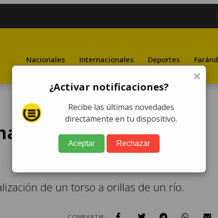
Nacionales
Internacionales
Deportes
Faránd
×
¿Activar notificaciones?
Recibe las últimas novedades
directamente en tu dispositivo.
manos en San Miguel
Aceptar
Rechazar
lización de un torso a orillas de un río.
COMPARTIR: