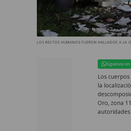
LOS RESTOS HUMANOS FUERON HALLADOS A LA OR
Síguenos en
Los cuerpos 
la localizac
descomposici
Oro, zona 1
autoridades 