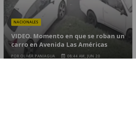
NACIONALES
VIDEO. Momento en que se roban un
carro en Avenida Las Américas
POR OLIVER PANIAGUA
08:44 AM, JUN 20