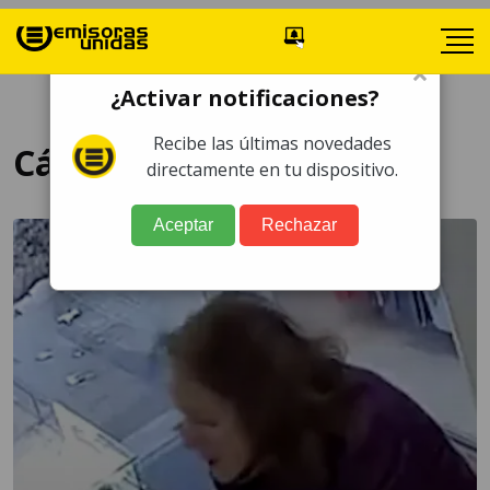
×
¿Activar notificaciones?
Recibe las últimas novedades
Cámara de Seguridad
directamente en tu dispositivo.
Aceptar
Rechazar