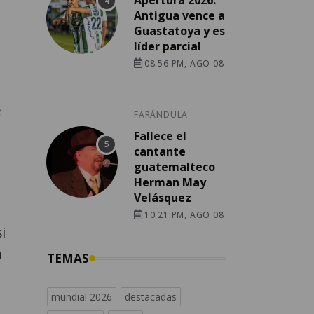
Apertura 2026:
Antigua vence a
Guastatoya y es
líder parcial
08:56 PM, AGO 08
e
FARÁNDULA
Fallece el
cantante
guatemalteco
Herman May
Velásquez
10:21 PM, AGO 08
i
a
TEMAS
mundial 2026
destacadas