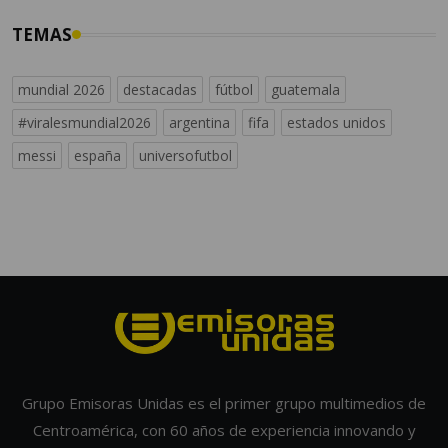
TEMAS
mundial 2026
destacadas
fútbol
guatemala
#viralesmundial2026
argentina
fifa
estados unidos
messi
españa
universofutbol
Grupo Emisoras Unidas es el primer grupo multimedios de
Centroamérica, con 60 años de experiencia innovando y