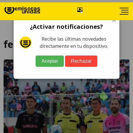
×
¿Activar notificaciones?
Recibe las últimas novedades
fechas y horarios
directamente en tu dispositivo.
Aceptar
Rechazar