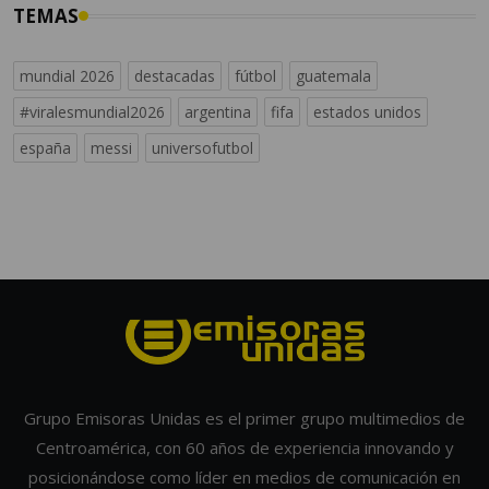
TEMAS
mundial 2026
destacadas
fútbol
guatemala
#viralesmundial2026
argentina
fifa
estados unidos
españa
messi
universofutbol
Grupo Emisoras Unidas es el primer grupo multimedios de
Centroamérica, con 60 años de experiencia innovando y
posicionándose como líder en medios de comunicación en