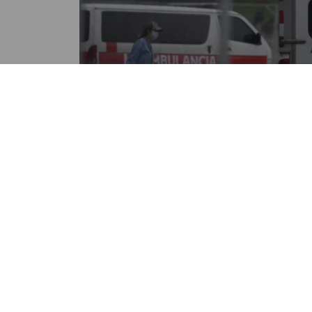
NACIONALES
Personal de enfermería del
hospital del Parque de la
Industria pide insumos y
salarios
POR NANCY ALVAREZ
12:33 PM, JUL 12