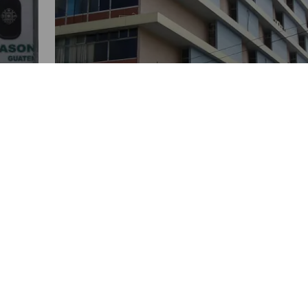
NACIONALES
IGSS ha contratado cinco
hoteles para atender a
pacientes con Covid-19
POR OLIVER PANIAGUA
12:09 PM, JUN 30