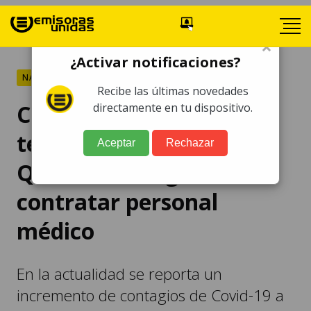
×
¿Activar notificaciones?
NACIONALES
Recibe las últimas novedades
Covid-19: Hospital
directamente en tu dispositivo.
temporal de
Aceptar
Rechazar
Quetzaltenango busca
contratar personal
médico
En la actualidad se reporta un
incremento de contagios de Covid-19 a