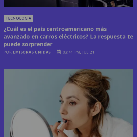
¿Cuál es el país centroamericano más
avanzado en carros eléctricos? La respuesta te
puede sorprender
POR
EMISORAS UNIDAS
03:41 PM, JUL 21
MODA Y BELLEZA