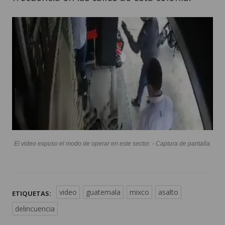
El video expuso el modo de operar en este sector. - Captura de pantalla.
video
guatemala
mixco
asalto
ETIQUETAS:
delincuencia