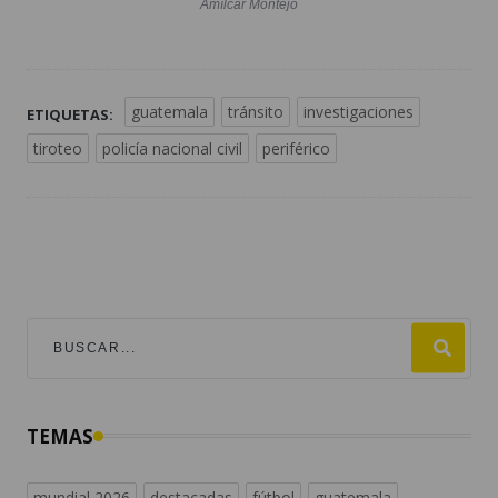
Amílcar Montejo
guatemala
tránsito
investigaciones
ETIQUETAS:
tiroteo
policía nacional civil
periférico
TEMAS
mundial 2026
destacadas
fútbol
guatemala