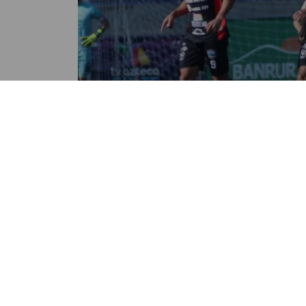
DEPORTES
Mixco y Mictlán empatan en l
novena fecha del Clausura 20
POR OSCAR CORONADO
05:14 PM, FEB 26