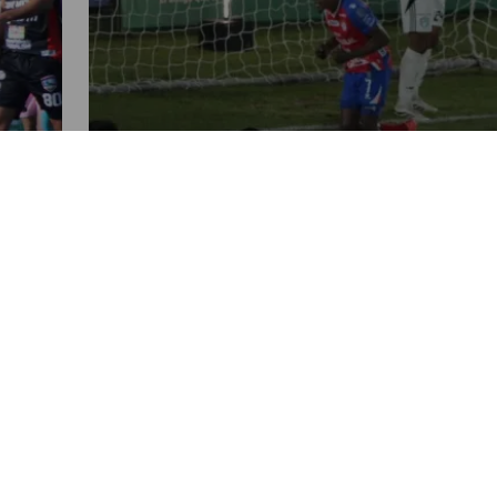
SALUD
Xelajú derrota a
a
Comunicaciones e impide que
26
salga de la zona del descenso
POR OSCAR CORONADO
08:56 PM, JAN 31