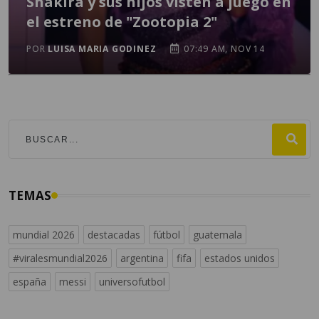
Shakira y sus hijos visten a juego en
el estreno de "Zootopia 2"
POR
LUISA MARIA GODINEZ
07:49 AM, NOV 14
TEMAS
mundial 2026
destacadas
fútbol
guatemala
#viralesmundial2026
argentina
fifa
estados unidos
españa
messi
universofutbol