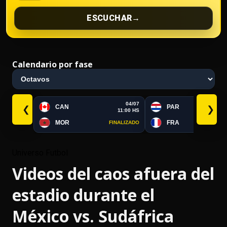
ESCUCHAR
→
Calendario por fase
04/07
CAN
PAR
❮
❯
11:00 HS
MOR
FRA
FINALIZADO
FI
Universo Futbol
Videos del caos afuera del
estadio durante el
México vs. Sudáfrica