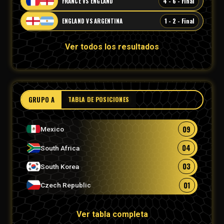
4 - 6 - Final
FRANCE VS ENGLAND
1 - 2 - Final
ENGLAND VS ARGENTINA
Ver todos los resultados
GRUPO A
TABLA DE POSICIONES
09
Mexico
04
South Africa
03
South Korea
01
Czech Republic
Ver tabla completa