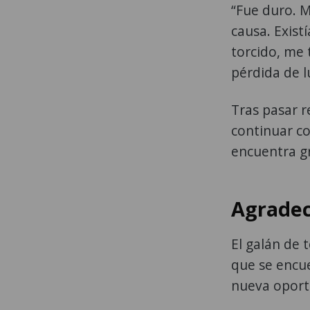
“Fue duro. M
causa. Exist
torcido, me 
pérdida de l
Tras pasar r
continuar co
encuentra g
Agradec
El galán de 
que se encue
nueva oport