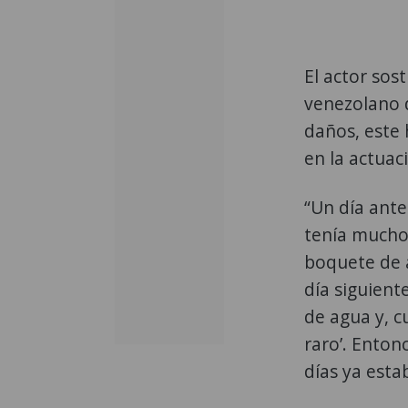
El actor sos
venezolano d
daños, este 
en la actuac
“Un día ante
tenía mucho
boquete de a
día siguient
de agua y, c
raro’. Enton
días ya est