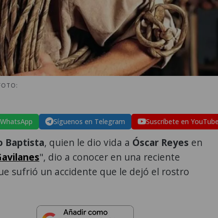
FOTO:
 WhatsApp
Síguenos en Telegram
Suscríbete en YouTub
o Baptista
, quien le dio vida a
Óscar Reyes
en
Gavilanes
", dio a conocer en una reciente
ue sufrió un accidente que le dejó el rostro