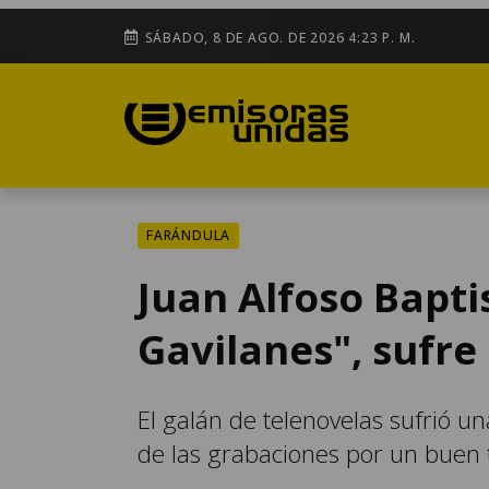
SÁBADO, 8 DE AGO. DE 2026 4:23 P. M.
FARÁNDULA
Juan Alfoso Bapti
Gavilanes", sufre 
El galán de telenovelas sufrió un
de las grabaciones por un buen