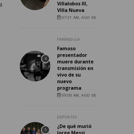
a
Villalobos III,
Villa Nueva
07:31 AM, AGO 08
FARÁNDULA
Famoso
presentador
muere durante
transmisión en
vivo de su
nuevo
programa
09:00 AM, AGO 08
DEPORTES
¿De qué murió
Jorge Messi,