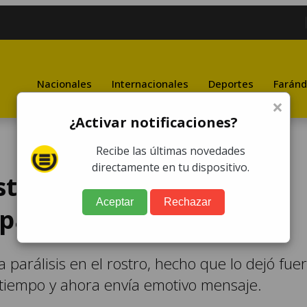
Nacionales
Internacionales
Deportes
Faránd
×
¿Activar notificaciones?
Recibe las últimas novedades
directamente en tu dispositivo.
sta, actor de "Pasión de
Aceptar
Rechazar
parálisis facial
a parálisis en el rostro, hecho que lo dejó fue
 tiempo y ahora envía emotivo mensaje.