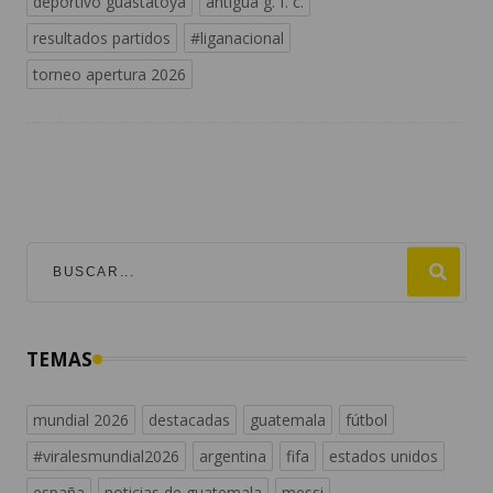
deportivo guastatoya
antigua g. f. c.
resultados partidos
#liganacional
torneo apertura 2026
TEMAS
mundial 2026
destacadas
guatemala
fútbol
#viralesmundial2026
argentina
fifa
estados unidos
españa
noticias de guatemala
messi