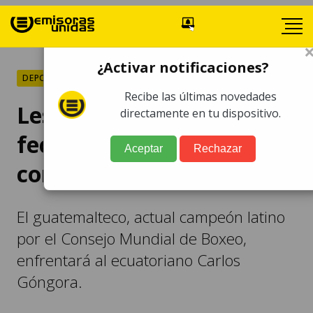
¿Activar notificaciones?
DEPORTES
Recibe las últimas novedades
Lester Martínez ya tiene
directamente en tu dispositivo.
fecha para su próximo
Aceptar
Rechazar
combate
El guatemalteco, actual campeón latino
por el Consejo Mundial de Boxeo,
enfrentará al ecuatoriano Carlos
Góngora.