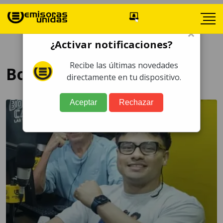
×
¿Activar notificaciones?
Recibe las últimas novedades
Boxeo Nacional
directamente en tu dispositivo.
Aceptar
Rechazar