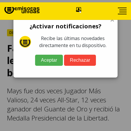
×
¿Activar notificaciones?
DEPORTES
Recibe las últimas novedades
Fallece Willie Mays,
directamente en tu dispositivo.
legendario jugador de
Aceptar
Rechazar
beisbol
Mays fue dos veces Jugador Más
Valioso, 24 veces All-Star, 12 veces
ganador del Guante de Oro y recibió la
Medalla Presidencial de la Libertad.