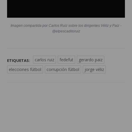
Imagen compartida por Carlos Ruiz sobre los dirigentes Véliz y Paiz -
@elpescaditoruiz
carlos ruiz
fedefut
gerardo paiz
ETIQUETAS:
elecciones fútbol
corrupción fútbol
jorge véliz