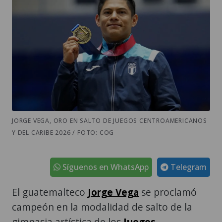
JORGE VEGA, ORO EN SALTO DE JUEGOS CENTROAMERICANOS
Y DEL CARIBE 2026 / FOTO: COG
Síguenos en WhatsApp
Telegram
El guatemalteco
Jorge Vega
se proclamó
campeón en la modalidad de salto de la
gimnasia artística de los
Juegos
Centroamericanos y del Caribe Santo
Domingo 2026
, tras ejecutar una impecable