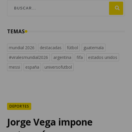
TEMAS
mundial 2026
destacadas
fútbol
guatemala
#viralesmundial2026
argentina
fifa
estados unidos
messi
españa
universofutbol
DEPORTES
Jorge Vega impone
categoría y gana oro en
Santo Domingo 2026