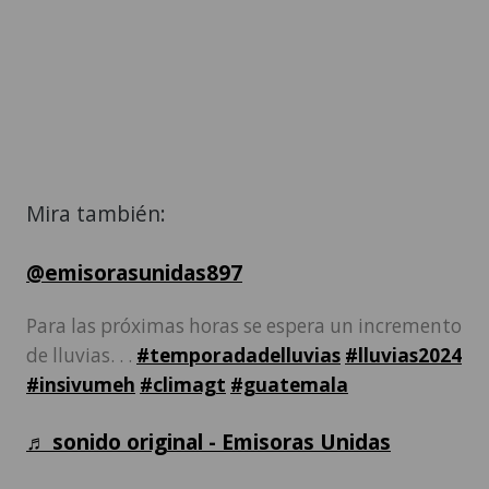
Mira también:
@emisorasunidas897
Para las próximas horas se espera un incremento
de lluvias. . .
#temporadadelluvias
#lluvias2024
#insivumeh
#climagt
#guatemala
♬ sonido original - Emisoras Unidas