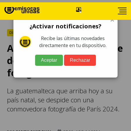
×
¿Activar notificaciones?
DEPORTES
Recibe las últimas novedades
Adriana Ruano se despide
directamente en tu dispositivo.
de París 2024 con tierna
Aceptar
Rechazar
fotografía
La guatemalteca que arriba hoy a su
país natal, se despide con una
conmovedora fotografía de París 2024.