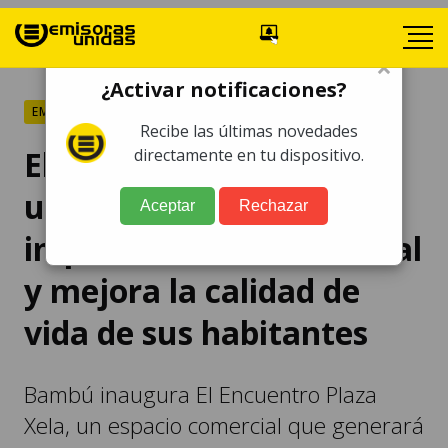
×
¿Activar notificaciones?
EMPRESAS
Recibe las últimas novedades
El Encuentro Plaza Xela,
directamente en tu dispositivo.
un centro comercial que
Aceptar
Rechazar
impulsa la economía local
y mejora la calidad de
vida de sus habitantes
Bambú inaugura El Encuentro Plaza
Xela, un espacio comercial que generará