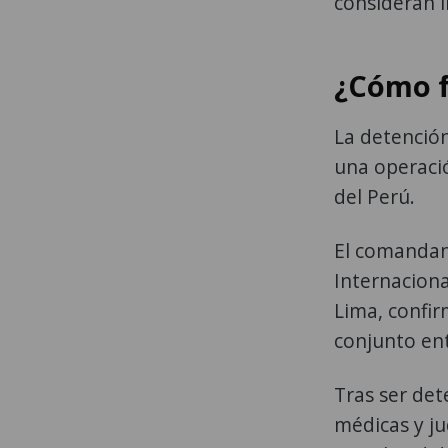
consideran i
¿Cómo f
La detención
una operació
del Perú.
El comandant
Internacion
Lima, confir
conjunto ent
Tras ser det
médicas y ju