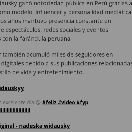
ausky ganó notoriedad pública en Perú gracias 
omo modelo, influencer y personalidad mediática
ios años mantuvo presencia constante en
 espectáculos, redes sociales y eventos
 con la farándula peruana.
er también acumuló miles de seguidores en
digitales debido a sus publicaciones relacionada
tilo de vida y entretenimiento.
idauskyy
 excelente día 😘
#feliz
#video
#fyp
iiiiiiiiiiiiiiiiii
iginal - nadeska widausky