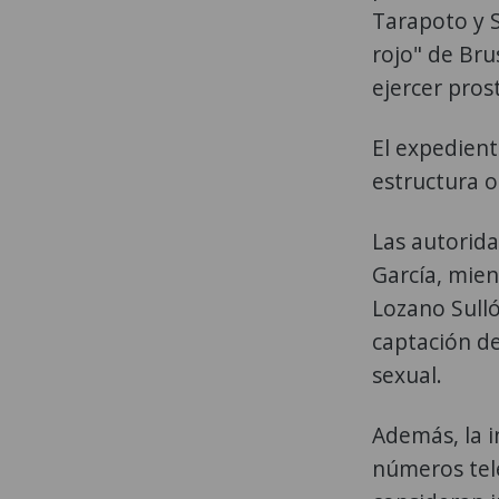
Tarapoto y S
rojo" de Br
ejercer pros
El expedient
estructura o
Las autorida
García, mien
Lozano Sulló
captación de
sexual.
Además, la i
números tele