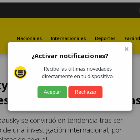
Nacionales
Internacionales
Deportes
Faránd
×
¿Activar notificaciones?
Recibe las últimas novedades
directamente en tu dispositivo.
: quién es la modelo
Aceptar
Rechazar
esunta trata de persona
sky se convirtió en tendencia tras ser
 de una investigación internacional, por
lotación sexual.