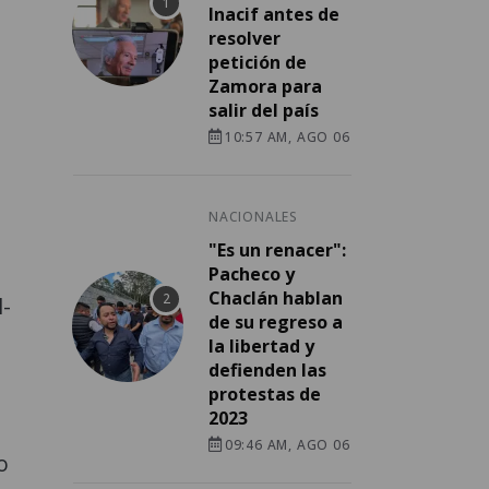
Inacif antes de
resolver
petición de
Zamora para
salir del país
10:57 AM, AGO 06
NACIONALES
"Es un renacer":
Pacheco y
Chaclán hablan
l-
de su regreso a
la libertad y
defienden las
protestas de
2023
09:46 AM, AGO 06
o