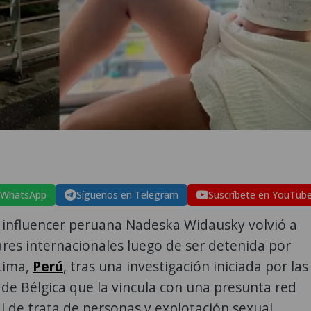
 WhatsApp
Síguenos en Telegram
Suscríbete en YouTub
 influencer peruana Nadeska Widausky volvió a
ares internacionales luego de ser detenida por
Lima,
Perú
, tras una investigación iniciada por las
de Bélgica que la vincula con una presunta red
l de trata de personas y explotación sexual.