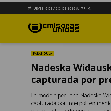
JUEVES, 6 DE AGO. DE 2026 9:17 P. M.
FARÁNDULA
Nadeska Widausky
capturada por pr
La modelo peruana Nadeska Widau
capturada por Interpol, en medio
presunta trata de personas y exp