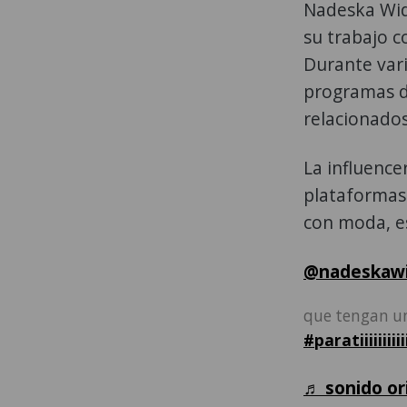
Nadeska Wid
su trabajo c
Durante var
programas de
relacionados
La influenc
plataformas 
con moda, es
@nadeskaw
que tengan un
#paratiiiiiiiiiiiii
♬ sonido or