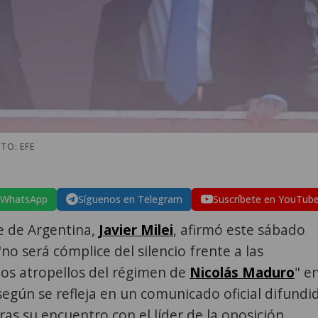
TO: EFE
 WhatsApp
Síguenos en Telegram
Suscríbete en YouTub
e de Argentina,
Javier Milei
, afirmó este sábado
"no será cómplice del silencio frente a las
y los atropellos del régimen de
Nicolás Maduro
" e
 según se refleja en un comunicado oficial difundi
tras su encuentro con el líder de la oposición