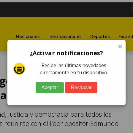
Nacionales
Internacionales
Deportes
Faránd
×
¿Activar notificaciones?
Recibe las últimas novedades
directamente en tu dispositivo.
rgentina no será
Aceptar
Rechazar
"atropellos" de Maduro
ad, justicia y democracia para todos los
ras reunirse con el líder opositor Edmundo