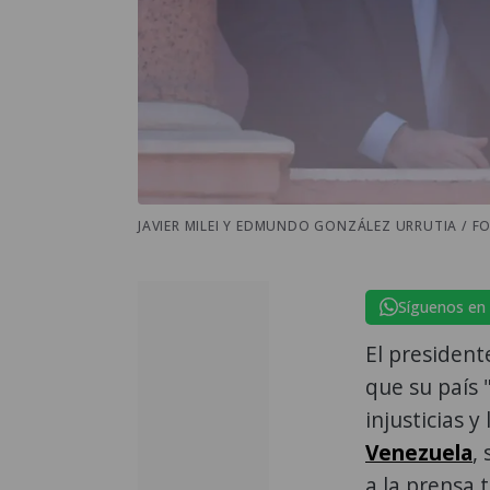
JAVIER MILEI Y EDMUNDO GONZÁLEZ URRUTIA / FO
Síguenos en
El president
que su país 
injusticias 
Venezuela
,
a la prensa 