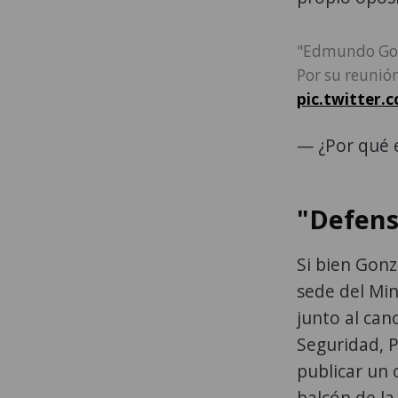
"Edmundo Gon
Por su reunión
pic.twitter.
— ¿Por qué 
"Defensa
Si bien Gonz
sede del Min
junto al can
Seguridad, Pa
publicar un 
balcón de la