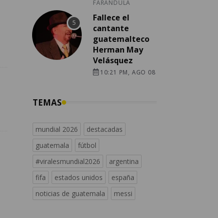
FARÁNDULA
Fallece el
cantante
guatemalteco
Herman May
Velásquez
10:21 PM, AGO 08
TEMAS
mundial 2026
destacadas
guatemala
fútbol
#viralesmundial2026
argentina
fifa
estados unidos
españa
noticias de guatemala
messi