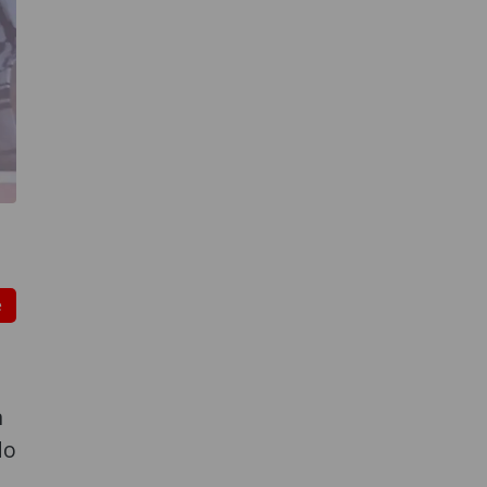
e
n
do