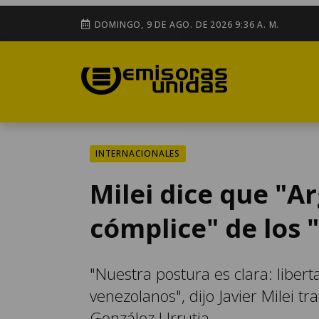
DOMINGO, 9 DE AGO. DE 2026 9:36 A. M.
INTERNACIONALES
Milei dice que "A
cómplice" de los 
"Nuestra postura es clara: libert
venezolanos", dijo Javier Milei t
González Urrutia.