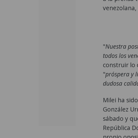
venezolana,
"
Nuestra post
todos los ve
construir lo
"
próspera y l
dudosa calid
Milei ha sid
González Urr
sábado y que
República D
propio opos