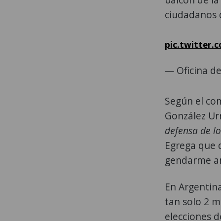
ciudadanos d
pic.twitter
— Oficina d
Según el com
González Urr
defensa de lo
Egrega que d
gendarme ar
En Argentina
tan solo 2 m
elecciones d