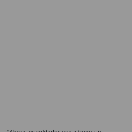
"Ahora los soldados van a tener un