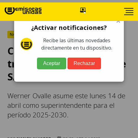
×
¿Activar notificaciones?
NACIONALES
Recibe las últimas novedades
Cinco puntos del plan de
directamente en tu dispositivo.
trabajo del nuevo jefe de
Aceptar
Rechazar
SAT, Werner Ovalle
Werner Ovalle asume este lunes 14 de
abril como superintendente para el
período 2025-2030.