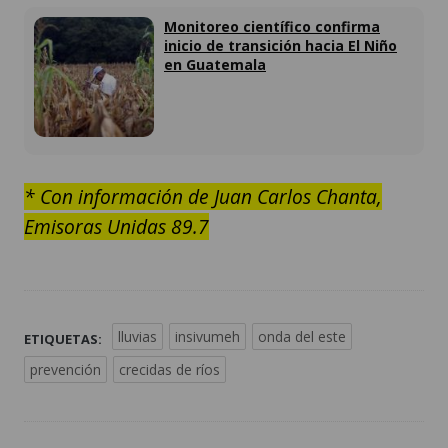
Monitoreo científico confirma
inicio de transición hacia El Niño
en Guatemala
* Con información de Juan Carlos Chanta,
Emisoras Unidas 89.7
lluvias
insivumeh
onda del este
ETIQUETAS:
prevención
crecidas de ríos