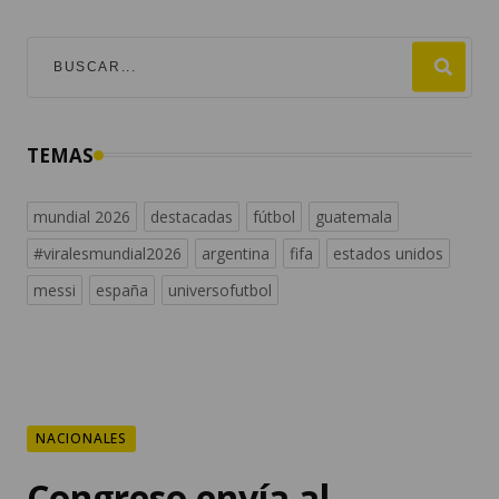
TEMAS
mundial 2026
destacadas
fútbol
guatemala
#viralesmundial2026
argentina
fifa
estados unidos
messi
españa
universofutbol
NACIONALES
Congreso envía al