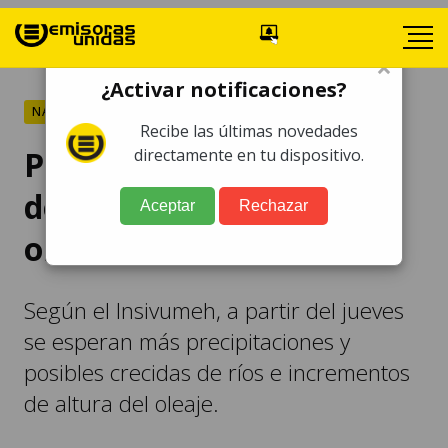
×
¿Activar notificaciones?
NACIONALES
Recibe las últimas novedades
Pronostican incremento
directamente en tu dispositivo.
de lluvias por efectos de
Aceptar
Rechazar
onda del este
Según el Insivumeh, a partir del jueves
se esperan más precipitaciones y
posibles crecidas de ríos e incrementos
de altura del oleaje.