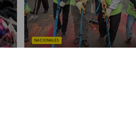
NACIONALES
Informan sobre cantidades de
a
basura recolectada en Semana
Santa
POR EMISORAS UNIDAS
10:31 PM, APR 10