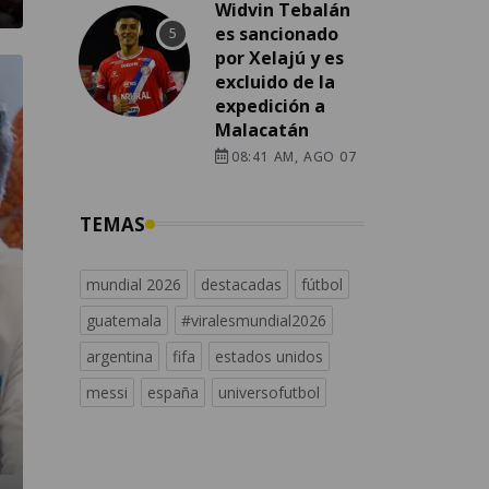
Widvin Tebalán
es sancionado
por Xelajú y es
excluido de la
expedición a
Malacatán
08:41 AM, AGO 07
TEMAS
mundial 2026
destacadas
fútbol
guatemala
#viralesmundial2026
argentina
fifa
estados unidos
messi
españa
universofutbol