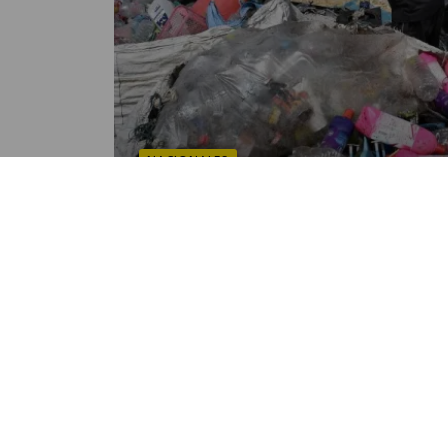
NACIONALES
Modifican acuerdo que orden
clasificación de residuos
POR NANCY ALVAREZ
07:36 AM, AUG 09