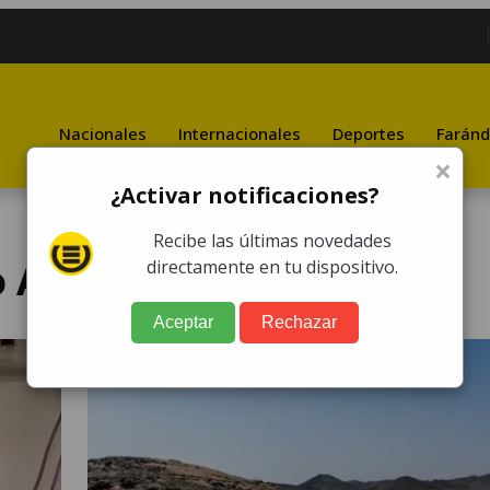
Nacionales
Internacionales
Deportes
Faránd
×
¿Activar notificaciones?
Recibe las últimas novedades
o Arredondo
directamente en tu dispositivo.
Aceptar
Rechazar