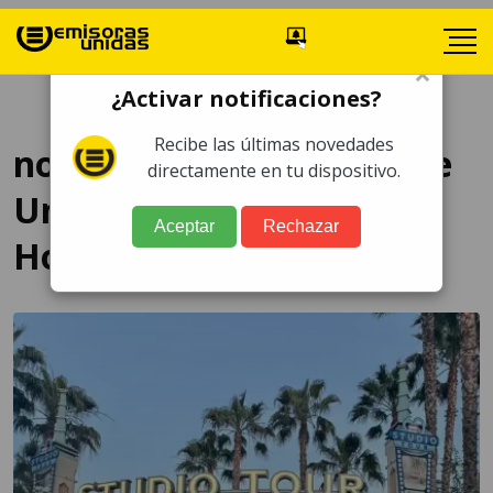
×
¿Activar notificaciones?
Recibe las últimas novedades
novedades Studio Tour de
directamente en tu dispositivo.
Universal Studios
Aceptar
Rechazar
Hollywood.