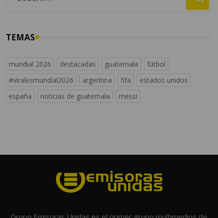
TEMAS
mundial 2026
destacadas
guatemala
fútbol
#viralesmundial2026
argentina
fifa
estados unidos
españa
noticias de guatemala
messi
Grupo Emisoras Unidas es el primer grupo multimedios de