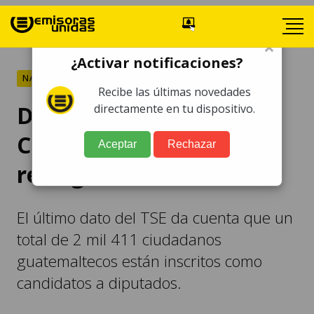
×
¿Activar notificaciones?
NACIONALES
Recibe las últimas novedades
Diputados faltistas del
directamente en tu dispositivo.
Congreso quieren
Aceptar
Rechazar
reelegirse
El último dato del TSE da cuenta que un
total de 2 mil 411 ciudadanos
guatemaltecos están inscritos como
candidatos a diputados.