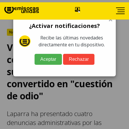
×
¿Activar notificaciones?
NACIONALES
Recibe las últimas novedades
Virginia Laparra
directamente en tu dispositivo.
considera que el caso en
Aceptar
Rechazar
su contra se ha
convertido en "cuestión
de odio"
Laparra ha presentado cuatro
denuncias administrativas por las