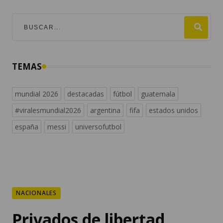
TEMAS
mundial 2026
destacadas
fútbol
guatemala
#viralesmundial2026
argentina
fifa
estados unidos
españa
messi
universofutbol
NACIONALES
Privados de libertad