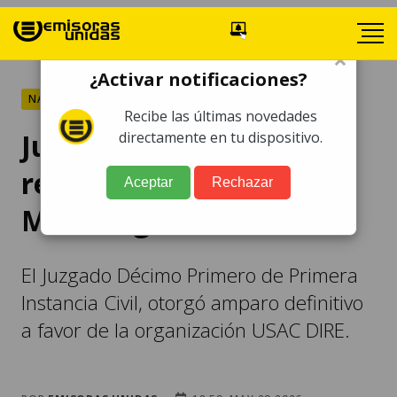
×
¿Activar notificaciones?
NACIONALES
Recibe las últimas novedades
Juzgado deja sin efecto
directamente en tu dispositivo.
reelección de Walter
Aceptar
Rechazar
Mazariegos
El Juzgado Décimo Primero de Primera
Instancia Civil, otorgó amparo definitivo
a favor de la organización USAC DIRE.