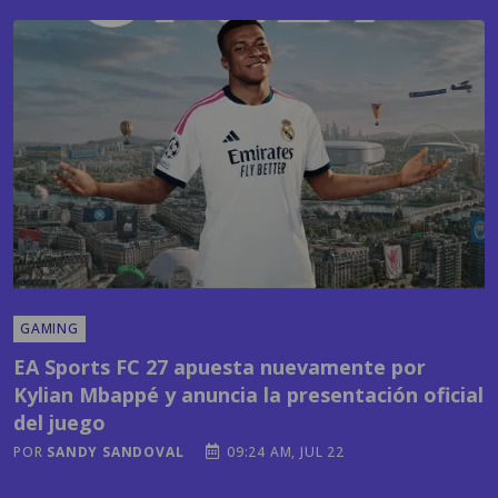
GAMING
EA Sports FC 27 apuesta nuevamente por
Kylian Mbappé y anuncia la presentación oficial
del juego
POR
SANDY SANDOVAL
09:24 AM, JUL 22