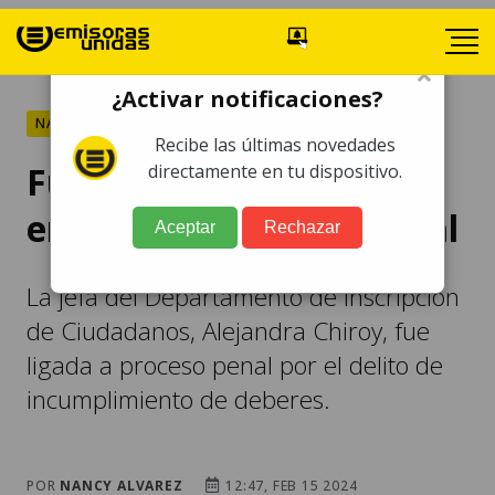
×
¿Activar notificaciones?
NACIONALES
Recibe las últimas novedades
Funcionaria del TSE
directamente en tu dispositivo.
enfrentará proceso penal
Aceptar
Rechazar
La jefa del Departamento de Inscripción
de Ciudadanos, Alejandra Chiroy, fue
ligada a proceso penal por el delito de
incumplimiento de deberes.
POR
NANCY ALVAREZ
12:47, FEB 15 2024