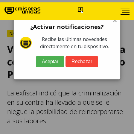
×
¿Activar notificaciones?
NACIONALES
Recibe las últimas novedades
Virginia Laparra renuncia
directamente en tu dispositivo.
como fiscal del Ministerio
Aceptar
Rechazar
Público
La exfiscal indicó que la criminalización
en su contra ha llevado a que se le
niegue la posibilidad de reincorporarse
a sus labores.