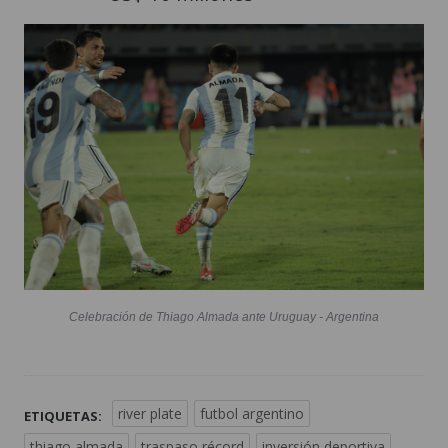
Celebración de Thiago Almada ante Uruguay - Argentina
river plate
futbol argentino
ETIQUETAS:
thiago almada
traspaso récord
inversión deportiva