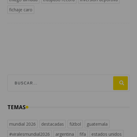
fichaje caro
TEMAS
mundial 2026
destacadas
fútbol
guatemala
#viralesmundial2026
argentina
fifa
estados unidos
españa
noticias de guatemala
messi