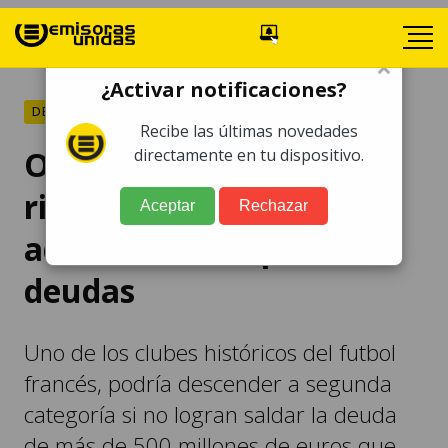
×
¿Activar notificaciones?
DEPORTES
Recibe las últimas novedades
Olympique Lyon en
directamente en tu dispositivo.
riesgo de descenso
Aceptar
Rechazar
administrativo por
deudas
Uno de los clubes históricos del futbol
francés, podría descender a segunda
categoría si no logran saldar la deuda
de más de 500 millones de euros que