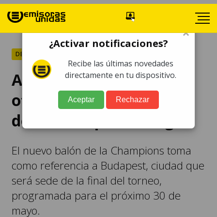
×
¿Activar notificaciones?
DEPORTES
Recibe las últimas novedades
Adidas presenta el balón
directamente en tu dispositivo.
oficial para la fase final
Aceptar
Rechazar
de la Champions League
El nuevo balón de la Champions toma
como referencia a Budapest, ciudad que
será sede de la final del torneo,
programada para el próximo 30 de
mayo.