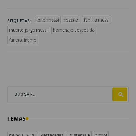
lionel messi
rosario
familia messi
ETIQUETAS:
muerte jorge messi
homenaje despedida
funeral íntimo
TEMAS
mundial 2026
destacadas
guatemala
fútbol