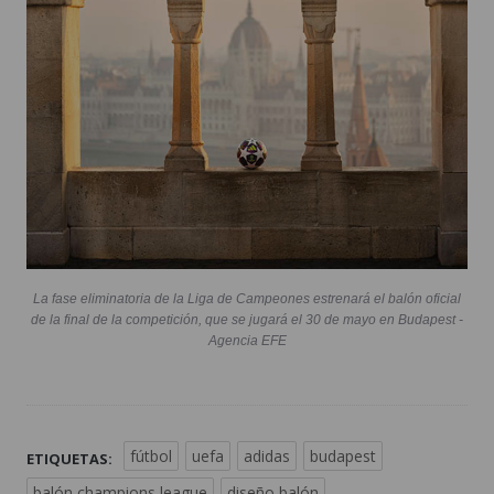
La fase eliminatoria de la Liga de Campeones estrenará el balón oficial
de la final de la competición, que se jugará el 30 de mayo en Budapest -
Agencia EFE
fútbol
uefa
adidas
budapest
ETIQUETAS:
balón champions league
diseño balón