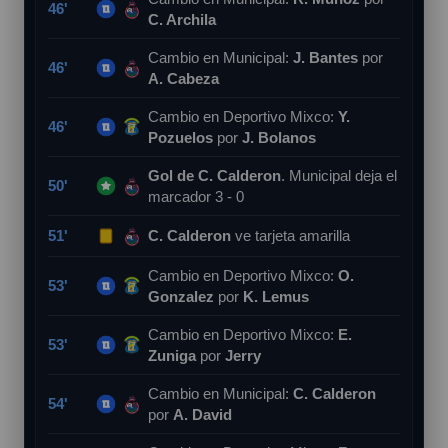
46'
C. Archila
Cambio en Municipal:
J. Bantes
por
46'
A. Cabeza
Cambio en Deportivo Mixco:
Y.
46'
Pozuelos
por
J. Bolanos
Gol de C. Calderon
. Municipal deja el
50'
marcador 3 - 0
51'
C. Calderon
ve tarjeta amarilla
Cambio en Deportivo Mixco:
O.
53'
Gonzalez
por
K. Lemus
Cambio en Deportivo Mixco:
E.
53'
Zuniga
por
Jerry
Cambio en Municipal:
C. Calderon
54'
por
A. David