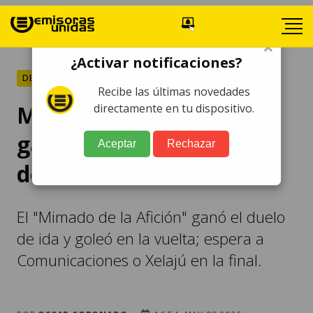
×
¿Activar notificaciones?
DEPORTES
Recibe las últimas novedades
Municipal de forma fácil
directamente en tu dispositivo.
gana el boleto a la final
Aceptar
Rechazar
del Clausura 2026
El "Mimado de la Afición" ganó el duelo
de ida y goleó en la vuelta; espera a
Comunicaciones o Xelajú en la final.