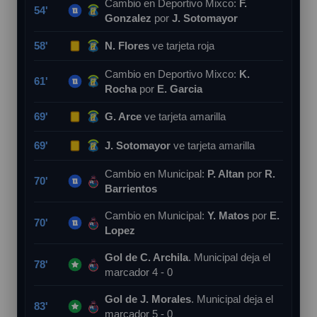
Cambio en Deportivo Mixco:
F.
54'
Gonzalez
por
J. Sotomayor
58'
N. Flores
ve tarjeta roja
Cambio en Deportivo Mixco:
K.
61'
Rocha
por
E. Garcia
69'
G. Arce
ve tarjeta amarilla
69'
J. Sotomayor
ve tarjeta amarilla
Cambio en Municipal:
P. Altan
por
R.
70'
Barrientos
Cambio en Municipal:
Y. Matos
por
E.
70'
Lopez
Gol de C. Archila
. Municipal deja el
78'
marcador 4 - 0
Gol de J. Morales
. Municipal deja el
83'
marcador 5 - 0