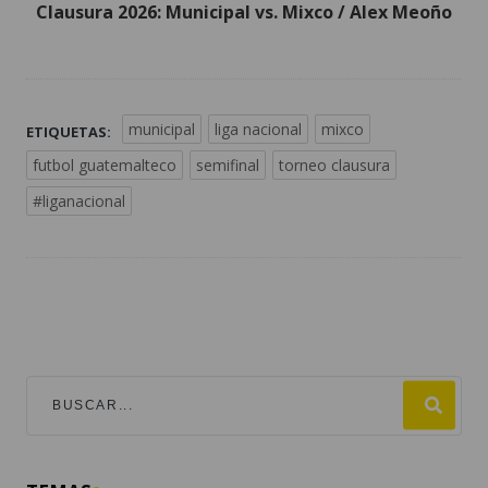
Clausura 2026: Municipal vs. Mixco / Alex Meoño
municipal
liga nacional
mixco
ETIQUETAS:
futbol guatemalteco
semifinal
torneo clausura
#liganacional