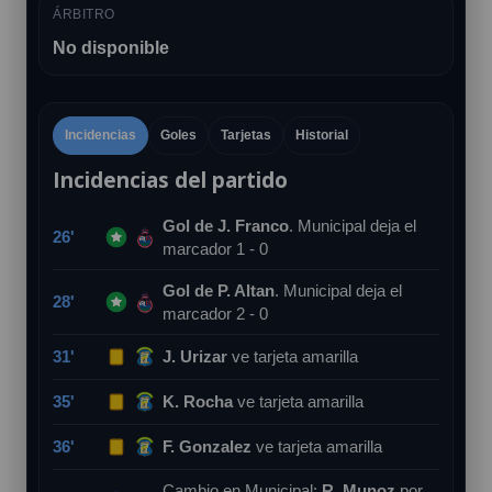
ÁRBITRO
No disponible
Incidencias
Goles
Tarjetas
Historial
Incidencias del partido
Gol de J. Franco
. Municipal deja el
26'
marcador 1 - 0
Gol de P. Altan
. Municipal deja el
28'
marcador 2 - 0
31'
J. Urizar
ve tarjeta amarilla
35'
K. Rocha
ve tarjeta amarilla
36'
F. Gonzalez
ve tarjeta amarilla
Cambio en Municipal:
R. Munoz
por