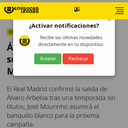
×
¿Activar notificaciones?
DEPORTES
Recibe las últimas novedades
Álvaro Arbeloa deja de
directamente en tu dispositivo.
ser técnico del Real
Aceptar
Rechazar
Madrid
El Real Madrid confirmó la salida de
Álvaro Arbeloa tras una temporada sin
títulos; José Mourinho asumirá el
banquillo blanco para la próxima
campaña.