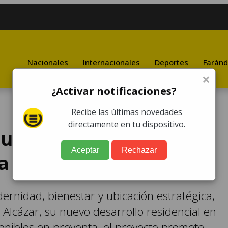
Nacionales
Internacionales
Deportes
Faránd
×
¿Activar notificaciones?
Recibe las últimas novedades
directamente en tu dispositivo.
sus puertas: un nuevo
Aceptar
Rechazar
ga a la zona 10
nidad, bienestar y ubicación estratégica,
Alcázar, su nuevo desarrollo residencial en
nibles en preventa, el proyecto promete