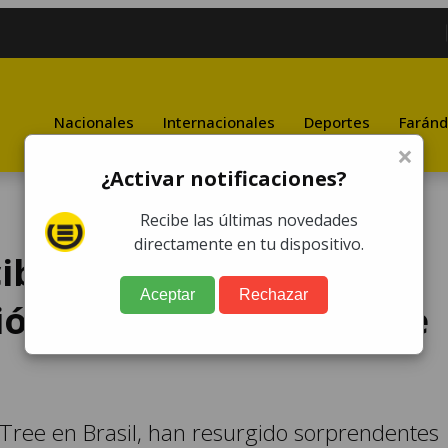
Nacionales
Internacionales
Deportes
Faránd
×
¿Activar notificaciones?
Recibe las últimas novedades
directamente en tu dispositivo.
ibirá ni un centavo": la
Aceptar
Rechazar
ón de Oliver Tree sobre
 Tree en Brasil, han resurgido sorprendentes