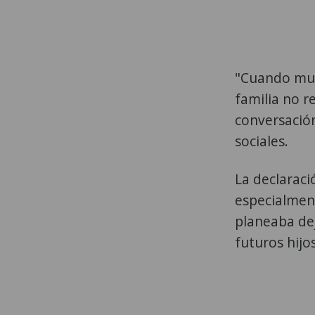
"Cuando mue
familia no r
conversació
sociales.
La declaraci
especialmen
planeaba dej
futuros hijos