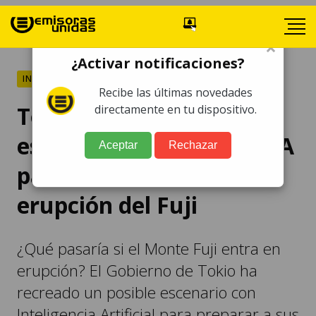
×
¿Activar notificaciones?
INTERNACIONALES
Recibe las últimas novedades
Tokio crea un
directamente en tu dispositivo.
espectacular vídeo con IA
Aceptar
Rechazar
para simular una
erupción del Fuji
¿Qué pasaría si el Monte Fuji entra en
erupción? El Gobierno de Tokio ha
recreado un posible escenario con
Inteligencia Artificial para preparar a sus