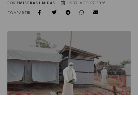
BROTE DE ÉBOLA EN EL CONGO / FOTO: EFE
Síguenos en WhatsApp
Telegram
La Organización Mundial de la Salud (
OMS
)