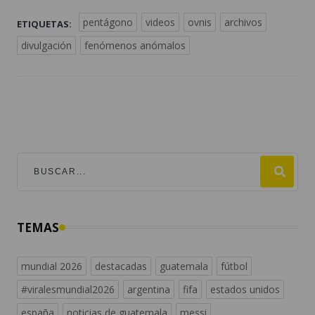
pentágono
videos
ovnis
archivos
ETIQUETAS:
divulgación
fenómenos anómalos
TEMAS
mundial 2026
destacadas
guatemala
fútbol
#viralesmundial2026
argentina
fifa
estados unidos
españa
noticias de guatemala
messi