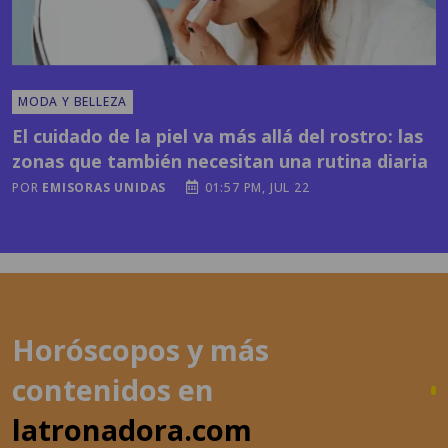
MODA Y BELLEZA
El cuidado de la piel va más allá del rostro: las
zonas que también necesitan una rutina diaria
POR
EMISORAS UNIDAS
01:57 PM, JUL 22
Horóscopos y más
contenidos en
latronadora.com