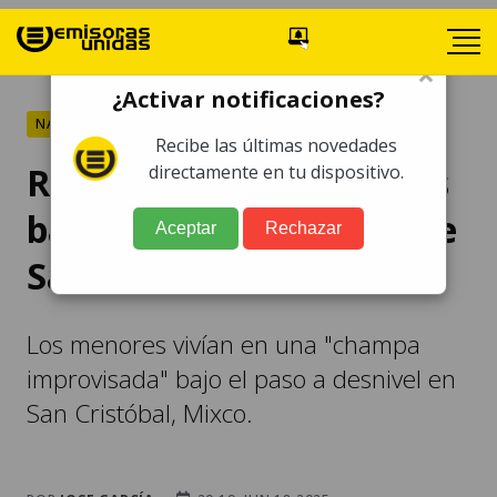
×
¿Activar notificaciones?
NACIONALES
Recibe las últimas novedades
Rescatan a tres menores
directamente en tu dispositivo.
bajo el paso a desnivel de
Aceptar
Rechazar
San Cristóbal
Los menores vivían en una "champa
improvisada" bajo el paso a desnivel en
San Cristóbal, Mixco.