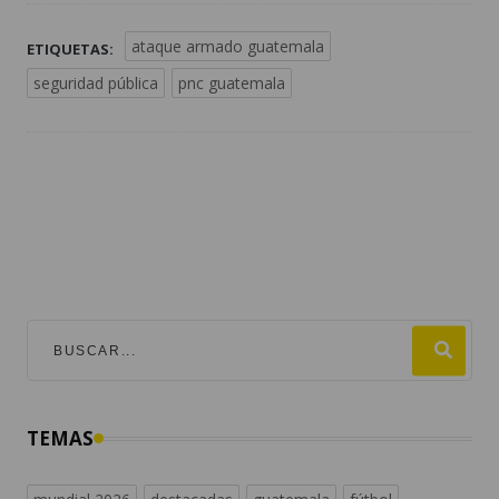
ataque armado guatemala
ETIQUETAS:
seguridad pública
pnc guatemala
TEMAS
mundial 2026
destacadas
guatemala
fútbol
#viralesmundial2026
argentina
fifa
estados unidos