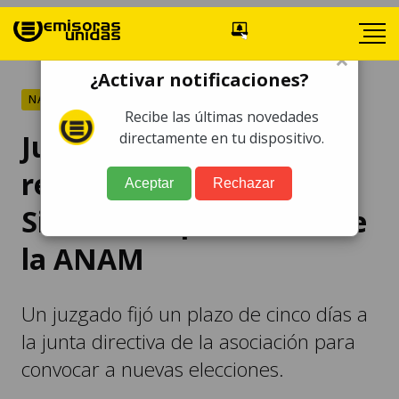
×
¿Activar notificaciones?
NACIONALES
Recibe las últimas novedades
Juzgado suspende
directamente en tu dispositivo.
reelección de Sebastián
Aceptar
Rechazar
Siero como presidente de
la ANAM
Un juzgado fijó un plazo de cinco días a
la junta directiva de la asociación para
convocar a nuevas elecciones.