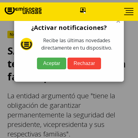
×
¿Activar notificaciones?
NACIONALES
Recibe las últimas novedades
SAAS se pronuncia por
directamente en tu dispositivo.
temas de seguridad de la
Aceptar
Rechazar
familia presidencial
La entidad argumentó que "tiene la
obligación de garantizar
permanentemente la seguridad del
presidente, vicepresidenta y sus
respectivas familias".