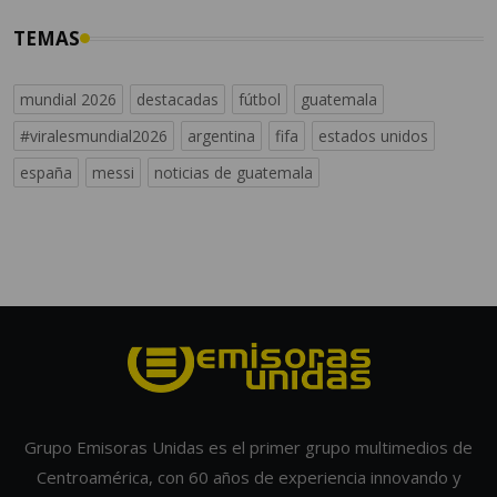
TEMAS
mundial 2026
destacadas
fútbol
guatemala
#viralesmundial2026
argentina
fifa
estados unidos
españa
messi
noticias de guatemala
Grupo Emisoras Unidas es el primer grupo multimedios de
Centroamérica, con 60 años de experiencia innovando y