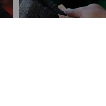
NACIONALES
Transportistas piden al
nte
Gobierno liderar diálogo público
os
con importadores de
combustibles
POR EMISORAS UNIDAS
03:37 PM, JUL 22