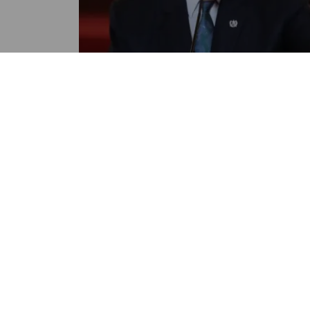
NACIONALES
Gobierno anuncia medidas a
el incremento de precios de l
combustibles
POR NANCY ALVAREZ
03:20 PM, JUL 24