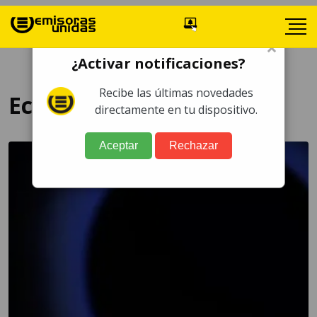
×
¿Activar notificaciones?
Recibe las últimas novedades
Eclipse
directamente en tu dispositivo.
Aceptar
Rechazar