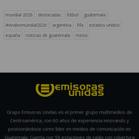
mundial 2026
destacadas
fútbol
guatemala
#viralesmundial2026
argentina
fifa
estados unidos
españa
noticias de guatemala
messi
Grupo Emisoras Unidas es el primer grupo multimedios de
Centroamérica, con 60 años de experiencia innovando y
posicionándose como líder en medios de comunicación en
Guatemala. Cuenta con 59 estaciones de radio con cobertura