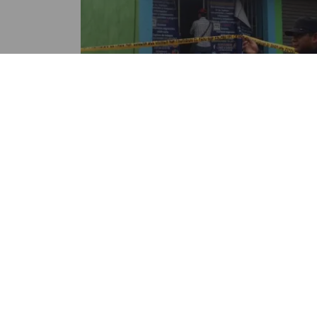
NACIONALES
¿Qué está pasando en Colinas
Minerva, zona 11 de Mixco?
POR OLIVER PANIAGUA
09:42 AM, MAR 13