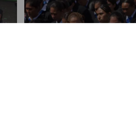
NACIONALES
 de
Aspiran formar parte de la PNC
POR JOSE GARCÍA
10:33 PM, JAN 30