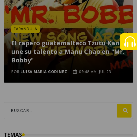
FARÁNDULA
El rapero guatemalteco Tzutu Kan
une su talento a Manu Chao en "Mr.
Bobby"
POR
LUISA MARIA GODINEZ
09:48 AM, JUL 23
TEMAS