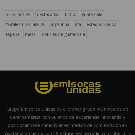
mundial 2026
destacadas
fútbol
guatemala
#viralesmundial2026
argentina
fifa
estados unidos
españa
messi
noticias de guatemala
Grupo Emisoras Unidas es el primer grupo multimedios de
Centroamérica, con 60 años de experiencia innovando y
posicionándose como líder en medios de comunicación en
Guatemala. Cuenta con 59 estaciones de radio con cobertura