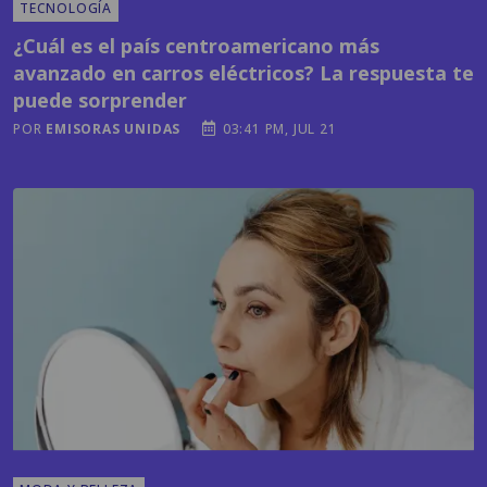
avanzado en carros eléctricos? La respuesta te
puede sorprender
POR
EMISORAS UNIDAS
03:41 PM, JUL 21
MODA Y BELLEZA
El cuidado de la piel va más allá del rostro: las