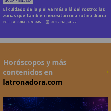
zonas que también necesitan una rutina diaria
POR
EMISORAS UNIDAS
01:57 PM, JUL 22
Horóscopos y más
contenidos en
latronadora.com