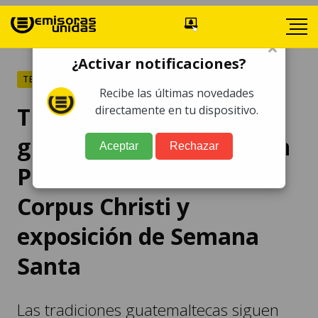
×
¿Activar notificaciones?
TENDENCIAS
Recibe las últimas novedades
Tradiciones
directamente en tu dispositivo.
guatemaltecas brillan en
Aceptar
Rechazar
Polonia con alfombra de
Corpus Christi y
exposición de Semana
Santa
Las tradiciones guatemaltecas siguen