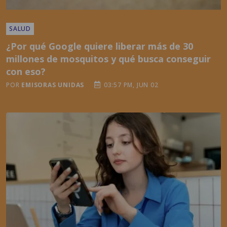
¿Por qué Google quiere liberar más de 30
millones de mosquitos y qué busca conseguir
con eso?
POR
EMISORAS UNIDAS
03:57 PM, JUN 02
TENDENCIAS